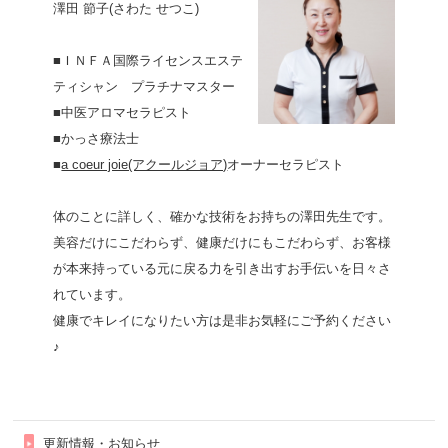
澤田 節子(さわた せつこ)
■ＩＮＦＡ国際ライセンスエステ
ティシャン プラチナマスター
■中医アロマセラピスト
■かっさ療法士
■
a coeur joie(アクールジョア)
オーナーセラピスト
体のことに詳しく、確かな技術をお持ちの澤田先生です。
美容だけにこだわらず、健康だけにもこだわらず、お客様
が本来持っている元に戻る力を引き出すお手伝いを日々さ
れています。
健康でキレイになりたい方は是非お気軽にご予約ください
♪
更新情報・お知らせ