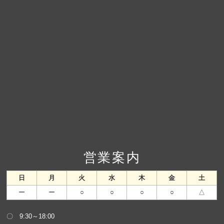
営業案内
日
月
火
水
木
金
土
ー
ー
○
○
○
○
△
〇 9:30～18:00